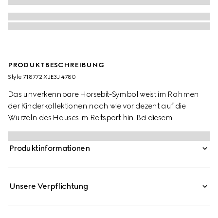
PRODUKTBESCHREIBUNG
Style ‎718772 XJE3J 4780
Das unverkennbare Horsebit-Symbol weist im Rahmen
der Kinderkollektionen nach wie vor dezent auf die
Wurzeln des Hauses im Reitsport hin. Bei diesem
Kinderkleid aus dunkelblauem Baumwolljersey hat das
Detail seinen Platz auf der Brusttasche eingenommen.
Produktinformationen
Kontrastierende, gestreifte Strickabschlüsse setzen
stilvolle Akzente.
Unsere Verpflichtung