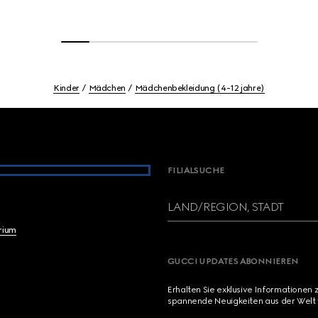
Kinder
Mädchen
Mädchenbekleidung (4-12 jahre)
FILIALSUCHE
LAND/REGION, STADT
brium
GUCCI UPDATES ABONNIEREN
Erhalten Sie exklusive Informationen 
spannende Neuigkeiten aus der Welt 