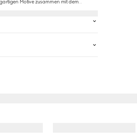
nzigartigen Motive zusammen mit dem
 textilen Accessoires und Lederwaren.