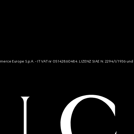
mmerce Europe S.p.A. - IT VAT nr 05142860484. LIZENZ SIAE N. 2294/I/1936 und