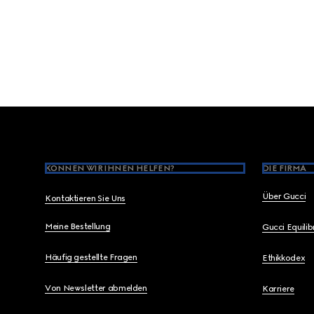
Footer
KÖNNEN WIR IHNEN HELFEN?
DIE FIRMA
Über Gucci
Kontaktieren Sie Uns
Meine Bestellung
Gucci Equili
Häufig gestellte Fragen
Ethikkodex
Von Newsletter abmelden
Karriere