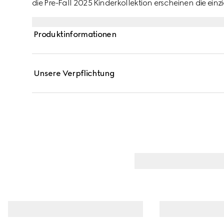
die Pre-Fall 2025 Kinderkollektion erscheinen die ei
Gucci Logo auf einer Reihe von Ready-To-Wear-Looks,
Produktinformationen
Unsere Verpflichtung