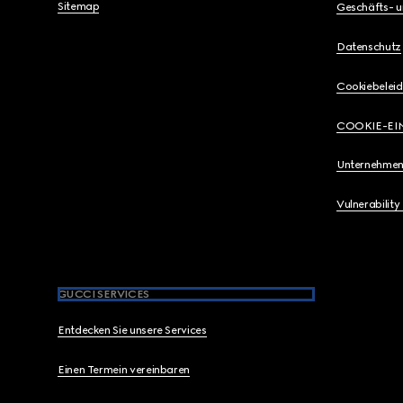
Sitemap
Geschäfts- 
Datenschutz
Cookiebeleid
COOKIE-EI
Unternehmen
Vulnerability
GUCCI SERVICES
Entdecken Sie unsere Services
Einen Termein vereinbaren