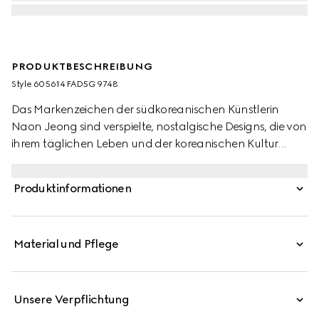
PRODUKTBESCHREIBUNG
Style ‎605614 FAD5G 9748
Das Markenzeichen der südkoreanischen Künstlerin
Naon Jeong sind verspielte, nostalgische Designs, die von
ihrem täglichen Leben und der koreanischen Kultur
inspiriert sind. Dieser Kinder-Shopper aus GG Supreme-
Canvas ist mit einem durchgehenden „What?“-Katzen-
Produktinformationen
Print von Naon Jeong versehen.
Material und Pflege
Unsere Verpflichtung