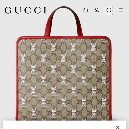
1
/
7