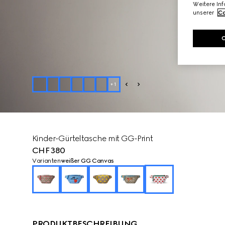
Weitere In
unserer
Co
+
1
Kinder-Gürteltasche mit GG-Print
CHF 380
Varianten
weißer GG Canvas
PRODUKTBESCHREIBUNG