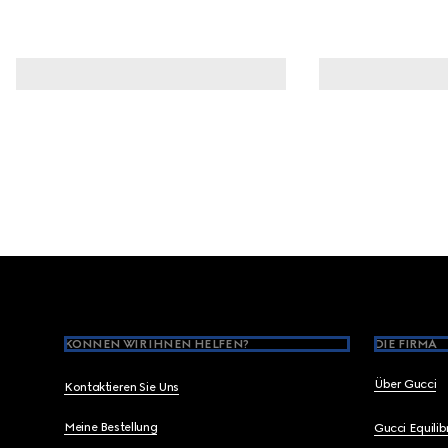
Footer
KÖNNEN WIR IHNEN HELFEN?
DIE FIRMA
Über Gucci
Kontaktieren Sie Uns
Meine Bestellung
Gucci Equili