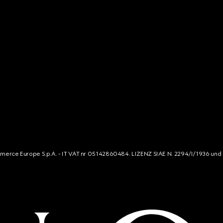
mmerce Europe S.p.A. - IT VAT nr 05142860484. LIZENZ SIAE N. 2294/I/1936 und