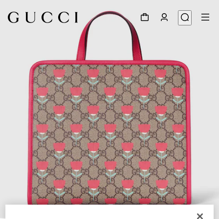
1
/
7