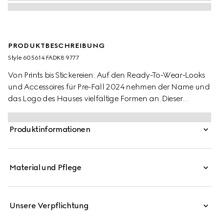
PRODUKTBESCHREIBUNG
Style ‎605614 FADK8 9777
Von Prints bis Stickereien: Auf den Ready-To-Wear-Looks
und Accessoires für Pre-Fall 2024 nehmen der Name und
das Logo des Hauses vielfältige Formen an. Dieser
strukturierte Shopper ist aus GG Supreme gefertigt und
mit einem detailreichen Blumen-Print versehen.
Produktinformationen
Material und Pflege
Unsere Verpflichtung