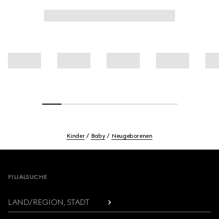
Kinder
Baby
Neugeborenen
Footer
FILIALSUCHE
LAND/REGION, STADT