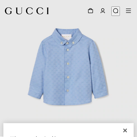
1
/
4