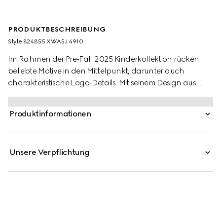
PRODUKTBESCHREIBUNG
Style ‎824855 XWA5J 4910
Im Rahmen der Pre-Fall 2025 Kinderkollektion rücken
beliebte Motive in den Mittelpunkt, darunter auch
charakteristische Logo-Details. Mit seinem Design aus
Oxford-Baumwolle mit GG Mignon ist dieses Hemd für
Babys eine Hommage an das Monogramm-Logo des
Produktinformationen
Hauses.
Unsere Verpflichtung