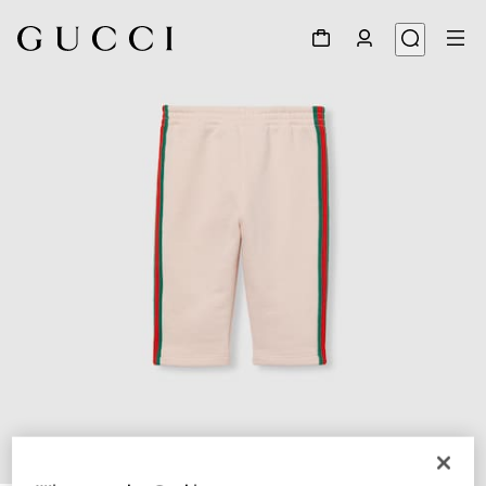
1
/
3