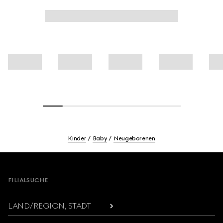
Kinder
Baby
Neugeborenen
Footer
FILIALSUCHE
LAND/REGION, STADT