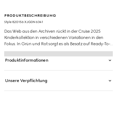
PRODUKTBESCHREIBUNG
Style ‎820156 XJG0N 6341
Das Web aus den Archiven rückt in der Cruise 2025
Kinderkollektion in verschiedenen Variationen in den
Fokus. In Grün und Rot sorgt es als Besatz auf Ready-To-
Wear-Modellen, Schuhen und Accessoires für sportliche
Looks mit vielseitigem Charakter. Diese Babyhose aus
Produktinformationen
gefilztem Baumwolljersey wird von einem grünen und
roten Web-Besatz geziert.
Unsere Verpflichtung