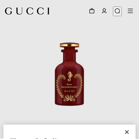
1
/
3