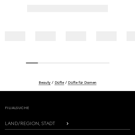
Beauty
Düfte
Düfte für Damen
Footer
FILIALSUCHE
LAND/REGION, STADT