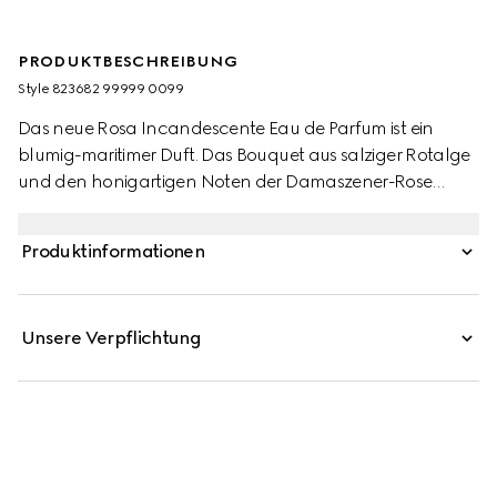
PRODUKTBESCHREIBUNG
Style ‎823682 99999 0099
Das neue Rosa Incandescente Eau de Parfum ist ein
blumig-maritimer Duft. Das Bouquet aus salziger Rotalge
und den honigartigen Noten der Damaszener-Rose
bringt einen Schatz ans Licht, der zwischen Küste und
Meer verborgen lag. Um die maritime Schönheit der
Produktinformationen
Rotalge zu bewahren, wird ihre Essenz durch einen
speziellen Fluid-Extraktionsprozess gewonnen.
Unsere Verpflichtung