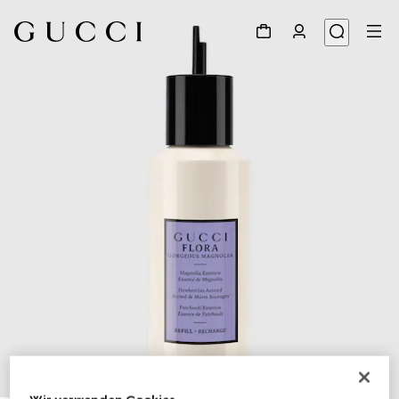
1
/
3