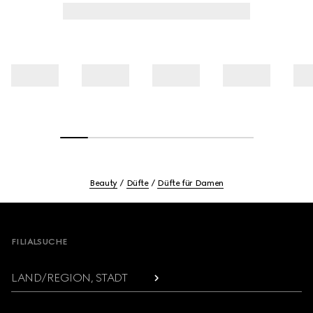
Beauty
Düfte
Düfte für Damen
Footer
FILIALSUCHE
LAND/REGION, STADT