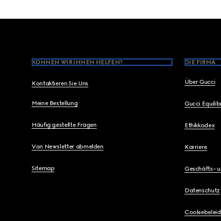
Footer
KÖNNEN WIR IHNEN HELFEN?
DIE FIRMA
Über Gucci
Kontaktieren Sie Uns
Meine Bestellung
Gucci Equili
Häufig gestellte Fragen
Ethikkodex
Von Newsletter abmelden
Karriere
Sitemap
Geschäfts- 
Datenschutz
Cookiebeleid