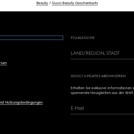
Beauty
Gucci Beauty Geschenksets
FILIALSUCHE
LAND/REGION, STADT
brium
GUCCI UPDATES ABONNIEREN
Erhalten Sie exklusive Informationen 
spannende Neuigkeiten aus der Welt 
und Nutzungsbedingungen
E-Mail