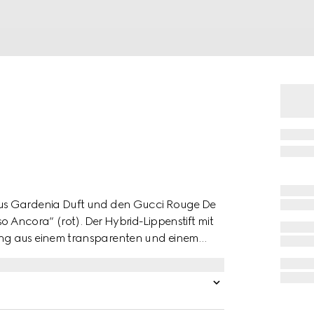
ous Gardenia Duft und den Gucci Rouge De
o Ancora“ (rot). Der Hybrid-Lippenstift mit
ung aus einem transparenten und einem
den lang mit Feuchtigkeit und hüllt sie in
oten von weißer Gardenie mit dem sonnigen
rend ein Birnenblüten-Akkord und ein
finierte Süße verleihen.