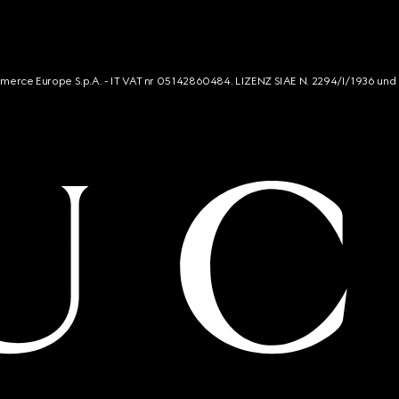
mmerce Europe S.p.A. - IT VAT nr 05142860484. LIZENZ SIAE N. 2294/I/1936 und