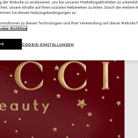
 der Website zu analysieren, uns bei unseren Marketingaktivitäten zu unterstü
hen, unsere Inhalte auf Ihren sozialen Netzwerken zu teilen. Durch die weitere 
immen Sie diesen Nutzungsbedingungen zu.
formationen zu diesen Technologien und ihrer Verwendung auf dieser Website fi
okie-Richtlinie
.
OK
COOKIE-EINSTELLUNGEN