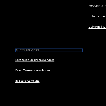
COOKIE-EI
Unternehmen
Vulnerability
GUCCI SERVICES
Entdecken Sie unsere Services
Einen Termein vereinbaren
In-Store Abholung