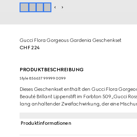
Gucci Flora Gorgeous Gardenia Geschenkset
CHF 224
PRODUKTBESCHREIBUNG
Style ‎856637 99999 0099
Dieses Geschenkset enthält den Gucci Flora Gorge
Beauté Brillant Lippenstift im Farbton 509 „Gucci Ross
lang anhaltender Zweifachwirkung, der eine Misch
satinierten Lippenstift ist, versorgt die Lippen 24 Stun
wunderschön pigmentierte Brillanz. Der Duft lässt N
Produktinformationen
Absolue von Jasmin Grandiflorum verschmelzen, wäh
Anklang von braunem Zucker der Komposition eine raf