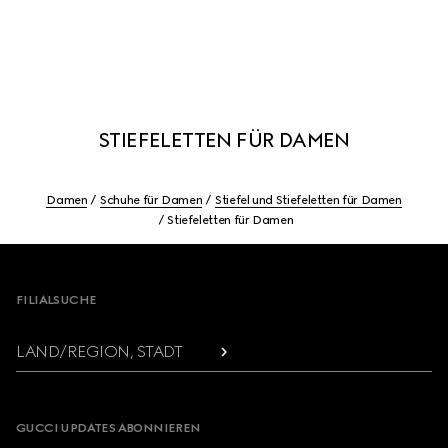
STIEFELETTEN FÜR DAMEN
Damen
Schuhe für Damen
Stiefel und Stiefeletten für Damen
Stiefeletten für Damen
Footer
FILIALSUCHE
LAND/REGION, STADT
GUCCI UPDATES ABONNIEREN