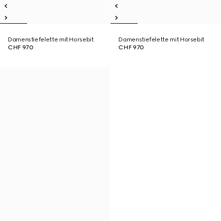
Damenstiefelette mit Horsebit
Damenstiefelette mit Horsebit
CHF 970
CHF 970