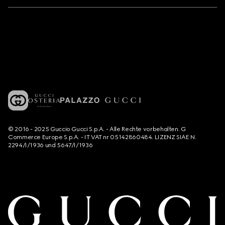
© 2016 - 2025 Guccio Gucci S.p.A. - Alle Rechte vorbehalten. G
Commerce Europe S.p.A. - IT VAT nr 05142860484. LIZENZ SIAE N.
2294/I/1936 und 5647/I/1936