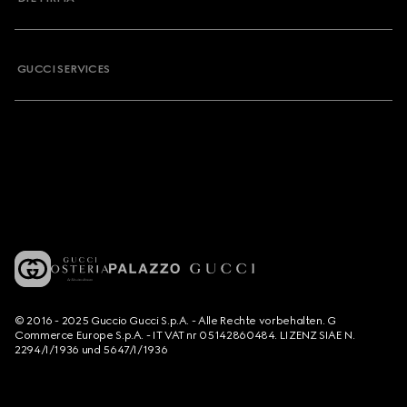
GUCCI SERVICES
© 2016 - 2025 Guccio Gucci S.p.A. - Alle Rechte vorbehalten. G
Commerce Europe S.p.A. - IT VAT nr 05142860484. LIZENZ SIAE N.
2294/I/1936 und 5647/I/1936