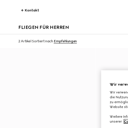
Kontakt
FLIEGEN FÜR HERREN
2 Artikel
Sortiert nach
Empfehlungen
Wir verw
Wir verwen
die Nutzung
zu ermöglic
Website st
Weitere In
unserer
Co