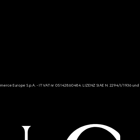
mmerce Europe S.p.A. - IT VAT nr 05142860484. LIZENZ SIAE N. 2294/I/1936 und