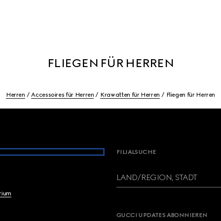
FLIEGEN FÜR HERREN
Herren
Accessoires für Herren
Krawatten für Herren
Fliegen für Herren
FILIALSUCHE
LAND/REGION, STADT
brium
GUCCI UPDATES ABONNIEREN