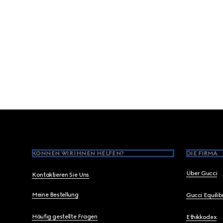
Footer
KÖNNEN WIR IHNEN HELFEN?
DIE FIRMA
Über Gucci
Kontaktieren Sie Uns
Meine Bestellung
Gucci Equili
Häufig gestellte Fragen
Ethikkodex