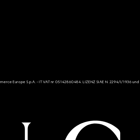
mmerce Europe S.p.A. - IT VAT nr 05142860484. LIZENZ SIAE N. 2294/I/1936 und