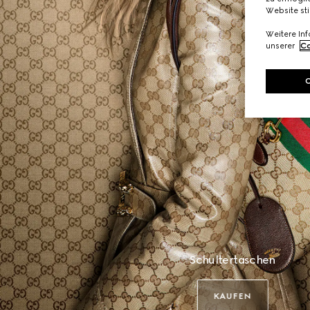
Website st
Weitere In
unserer
Co
Schultertaschen
KAUFEN