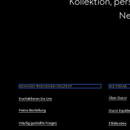
Kollektion, pe
Ne
Footer
KÖNNEN WIR IHNEN HELFEN?
DIE FIRMA
Über Gucci
Kontaktieren Sie Uns
Meine Bestellung
Gucci Equili
Häufig gestellte Fragen
Ethikkodex