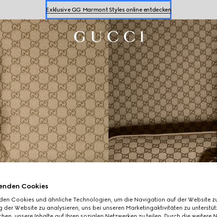
Exklusive GG Marmont Styles online entdecken
Sneaker für
Damen
und
Herren kaufen
Exklusive GG Marmont Styles online entdecken
enden Cookies
den Cookies und ähnliche Technologien, um die Navigation auf der Website zu
 der Website zu analysieren, uns bei unseren Marketingaktivitäten zu unterstü
hen, unsere Inhalte auf Ihren sozialen Netzwerken zu teilen. Durch die weitere 