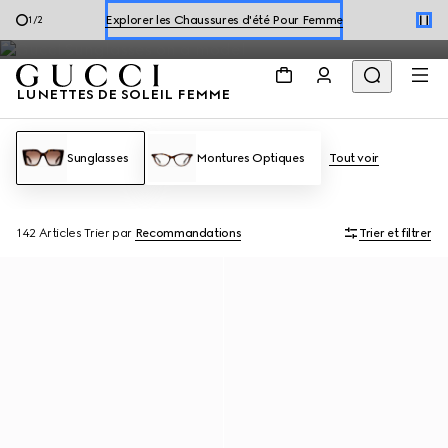
modèles, notamment des lunettes
carrées et rectangulaires
et des
Explore les Chaussures d'été Pour Homme
2
/
2
montures
œil-de-chat
.
Explorer les Chaussures d'été Pour Femme
LUNETTES DE SOLEIL FEMME
Sunglasses
Montures Optiques
Tout voir
142 Articles
Trier par
Recommandations
Trier et filtrer