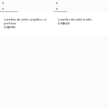
Lunettes de soleil « papillon » à
Lunettes de soleil ovales
pont bas
CA$620
CA$790