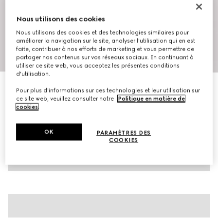
Nous utilisons des cookies
Nous utilisons des cookies et des technologies similaires pour
améliorer la navigation sur le site, analyser l'utilisation qui en est
faite, contribuer à nos efforts de marketing et vous permettre de
1
/
5
partager nos contenus sur vos réseaux sociaux. En continuant à
utiliser ce site web, vous acceptez les présentes conditions
d'utilisation.
Chemise de bowling en toile en mélange de lin à
Pour plus d'informations sur ces technologies et leur utilisation sur
motif GG
ce site web, veuillez consulter notre
Politique en matière de
cookies
.
CA$1,950
Déclinaisons
noir
OK
PARAMÈTRES DES
COOKIES