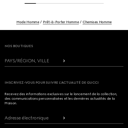
Mode Homme
Prêt-à-Porter Homme
Chemises Homme
Footer
NOS BOUTIQUES
PAYS/RÉGION, VILLE
INSCRIVEZ-VOUS POUR SUIVRE L’ACTUALITÉ DE GUCCI
Recevez des informations exclusives sur le lancement de la collection,
des communications personnalisées et les dernières actualités de la
Maison.
Adresse électronique