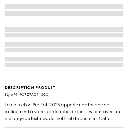
DESCRIPTION PRODUIT
Style ‎794907 Z7AO7 1000
La collection Pre-Fall 2025 apporte une touche de
raffinement à votre garde-robe de tous les jours avec un
mélange de textures, de motifs et de couleurs. Cette
chemise coupe standard est présentée en toile en