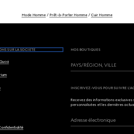
Mode Homme
Prêt-à-Porter Homme
Cuir Homme
NS SUR LA SOCIETE
NOS BOUTIQUES
Gucci
PAYS/RÉGION, VILLE
brium
e
INSCRIVEZ-VOUS POUR SUIVRE L’A
Recevez des informations exclusives 
personnalisées et les dernières actua
Adresse électronique
Confidentialité