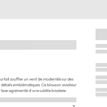
ui fait souffler un vent de modernité sur des
es détails emblématiques. Ce blouson aviateur
 lisse agrémenté d’une subtile broderie
 rouge à l’intérieur du col en maille ainsi