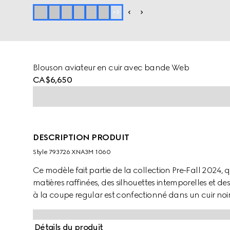
+
3
Blouson aviateur en cuir avec bande Web
CA$6,650
DESCRIPTION PRODUIT
Style ‎793726 XNA3M 1060
Ce modèle fait partie de la collection Pre-Fall 2024, q
matières raffinées, des silhouettes intemporelles et d
à la coupe regular est confectionné dans un cuir noir
Gucci sur la poitrine, avec un détail bande Web vert et
que sur les poignets en maille.
Détails du produit