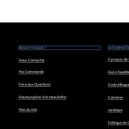
Footer
BESOIN D'AIDE ?
INFORMATIO
À propos de 
Nous Contacter
Ma Commande
Gucci Equili
Foire aux Questions
Code éthiqu
Désinscription à la Newsletter
Carrières
Plan du Site
Juridique
Politique de 