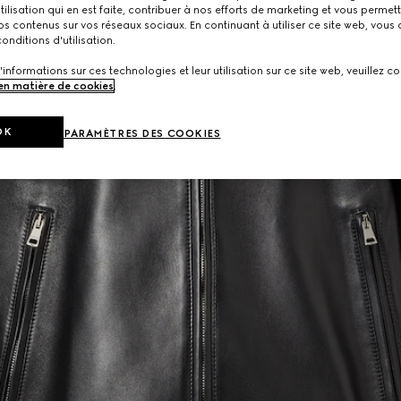
utilisation qui en est faite, contribuer à nos efforts de marketing et vous permet
s contenus sur vos réseaux sociaux. En continuant à utiliser ce site web, vous
onditions d'utilisation.
'informations sur ces technologies et leur utilisation sur ce site web, veuillez co
 en matière de cookies
.
OK
PARAMÈTRES DES COOKIES