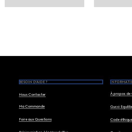
Footer
BESOIN D'AIDE ?
INFORMATIO
À propos de 
Nous Contacter
Ma Commande
Gucci Equili
Foire aux Questions
Code éthiqu