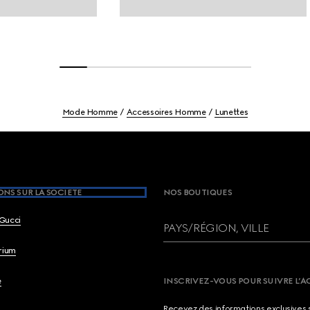
Mode Homme
Accessoires Homme
Lunettes
NS SUR LA SOCIETE
NOS BOUTIQUES
Gucci
PAYS/RÉGION, VILLE
brium
e
INSCRIVEZ-VOUS POUR SUIVRE L’A
Recevez des informations exclusives 