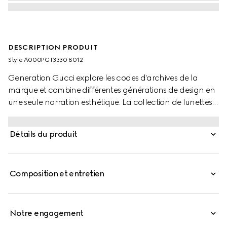
DESCRIPTION PRODUIT
Style ‎A000PG I3330 8012
Generation Gucci explore les codes d'archives de la
marque et combine différentes générations de design en
une seule narration esthétique. La collection de lunettes
réinterprète des motifs emblématiques, tels que le détail
émaillé GG sur les branches de ce style.
Détails du produit
Composition et entretien
Notre engagement