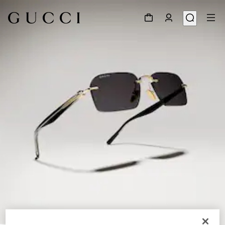
1
/
6