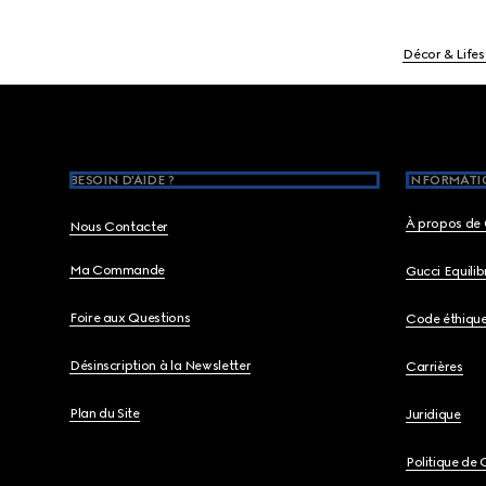
Décor & Lifes
Footer
BESOIN D'AIDE ?
INFORMATIO
À propos de 
Nous Contacter
Ma Commande
Gucci Equili
Foire aux Questions
Code éthiqu
Désinscription à la Newsletter
Carrières
Plan du Site
Juridique
Politique de 