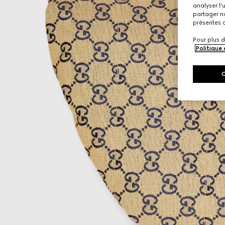
analyser l'
partager no
présentes c
Pour plus d
Politique