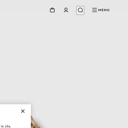
MENU
le site,