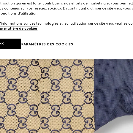
utilisation qui en est faite, contribuer à nos efforts de marketing et vous permet
s contenus sur vos réseaux sociaux. En continuant à utiliser ce site web, vous
onditions d'utilisation.
'informations sur ces technologies et leur utilisation sur ce site web, veuillez co
 en matière de cookies
.
OK
PARAMÈTRES DES COOKIES