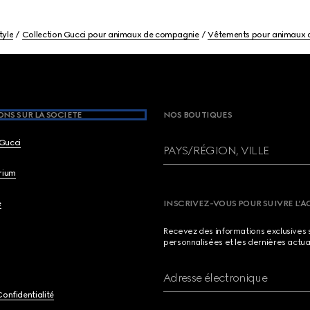
tyle
Collection Gucci pour animaux de compagnie
Vêtements pour animaux 
NS SUR LA SOCIETE
NOS BOUTIQUES
Gucci
PAYS/RÉGION, VILLE
brium
e
INSCRIVEZ-VOUS POUR SUIVRE L’A
Recevez des informations exclusives 
personnalisées et les dernières actua
Adresse électronique
Confidentialité