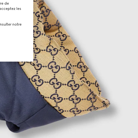
tre de
 acceptez les
nsulter notre