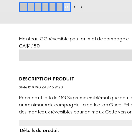
+
1
Manteau GG réversible pour animal de compagnie
CA$1,150
DESCRIPTION PRODUIT
Style ‎819790 ZASM5 9120
Reprenant la toile GG Supreme emblématique pour cr
aux animaux de compagnie, la collection Gucci Pet a é
des manteaux réversibles pour animaux. Cette version
breloque détail GG enlacés et des boutons-pression 
Détails du produit