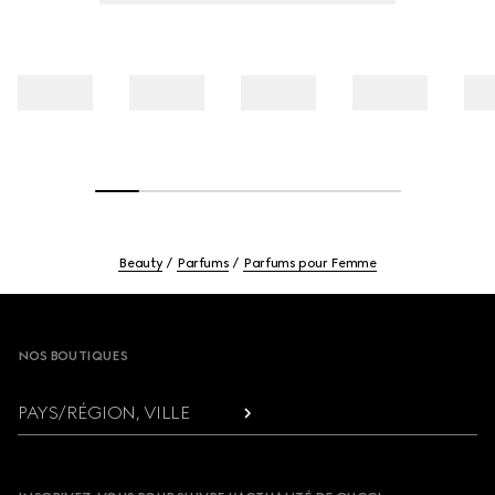
Beauty
Parfums
Parfums pour Femme
Footer
NOS BOUTIQUES
PAYS/RÉGION, VILLE