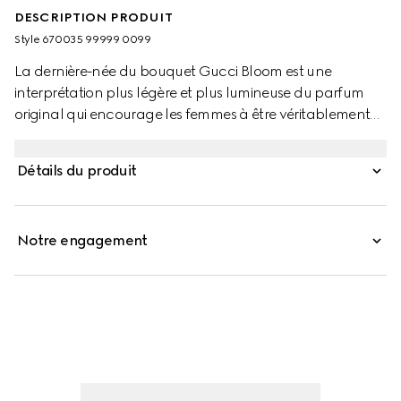
DESCRIPTION PRODUIT
Style ‎670035 99999 0099
La dernière-née du bouquet Gucci Bloom est une
interprétation plus légère et plus lumineuse du parfum
original qui encourage les femmes à être véritablement
fidèles à elle-même. Le parfum se caractérise par un trio
d’extraits de bourgeon de jasmin, de tubéreuse et de
Détails du produit
quisqualier d’Extrême-Orient. Offrant une profondeur
supplémentaire au parfum, les notes de néroli donnent
une touche de miel et d’agrumes verts. La fraîcheur
Notre engagement
délicate et l’éclat éthéré de cet accord incarnent le
caractère lumineux de la fragrance de fleurs blanches
signature Bloom.