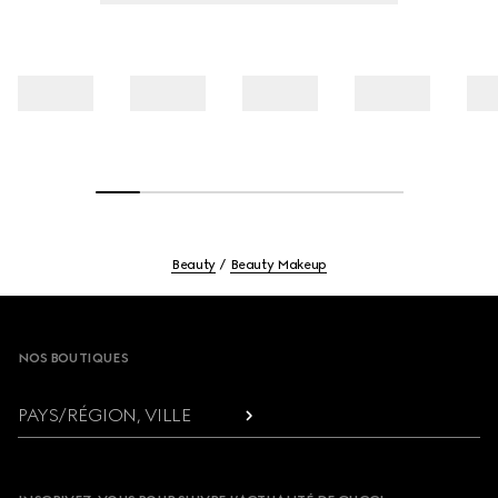
Beauty
Beauty Makeup
Footer
NOS BOUTIQUES
PAYS/RÉGION, VILLE