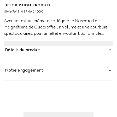
DESCRIPTION PRODUIT
Style ‎761914 9PMA6 1000
Avec sa texture crémeuse et légère, le Mascara Le
Magnétisme de Gucci offre un volume et une courbure
spectaculaires, pour un effet envoûtant. Sa formule
confortable et son intense teinte noire subliment les cils,
pour une définition et une séparation incomparables.
Détails du produit
Présenté dans un élégant tube noir et doté d’une
baguette dorée, ce mascara orné du logo Gucci doré est
un véritable objet de désir.
Notre engagement