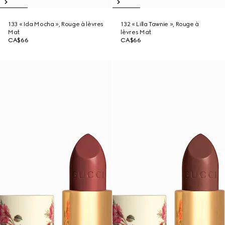
133 « Ida Mocha », Rouge à lèvres
132 « Lilla Tawnie », Rouge à
Mat
lèvres Mat
CA$66
CA$66