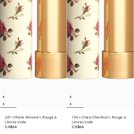
227 « Marie Almond », Rouge à
134 « Clara Chestnut », Rouge à
Lèvres Voile
Lèvres Voile
CA$66
CA$66