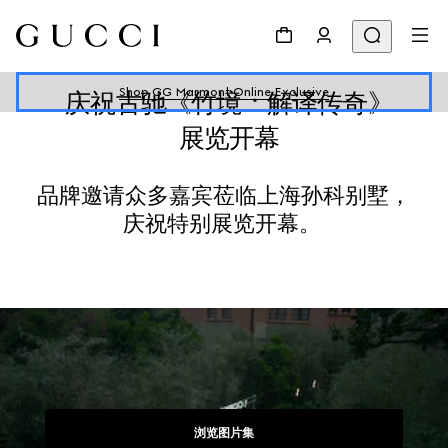
Shop GG Marmont Online Exclusive
庆祝古驰《竹境：解译传奇》
展览开幕
品牌邀请众多嘉宾莅临上海孙科别墅，
庆祝特别展览开幕。
浏览图片集