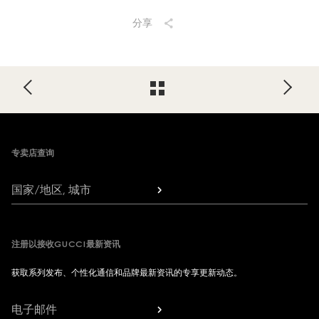
分享
Footer
专卖店查询
国家/地区, 城市
注册以接收GUCCI最新资讯
获取系列发布、个性化通信和品牌最新资讯的专享更新动态。
电子邮件