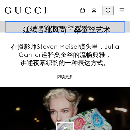
Shop GG Marmont Online Exclusive
延续古驰风尚：桑蚕丝艺术
在摄影师Steven Meisel镜头里，Julia
Garner诠释桑蚕丝的流畅典雅，
讲述夜幕织韵的一种表达方式。
阅读更多