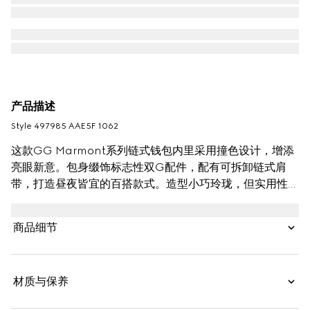
产品描述
Style ‎497985 AAE5F 1062
这款GG Marmont系列链式钱包内里采用撞色设计，增添
亮眼新意。包身缀饰标志性双G配件，配有可拆卸链式肩
带，打造昼夜皆宜的百搭款式。造型小巧玲珑，但实用性毫
不逊色，内部空间井井有条，可容纳卡片等必需品。
商品细节
材质与保养