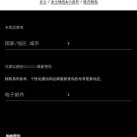
女士
女士钱包&小皮件
链式钱包
Footer
专卖店查询
国家/地区, 城市
注册以接收GUCCI最新资讯
获取系列发布、个性化通信和品牌最新资讯的专享更新动态。
电子邮件
购物帮助