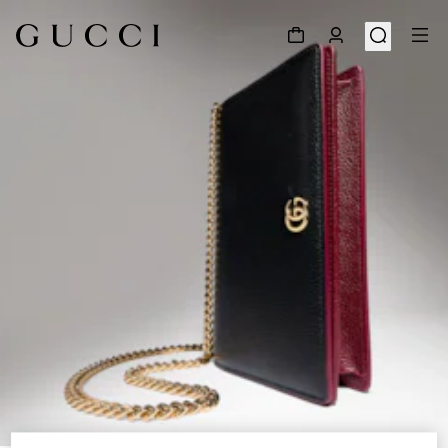
1
/
7