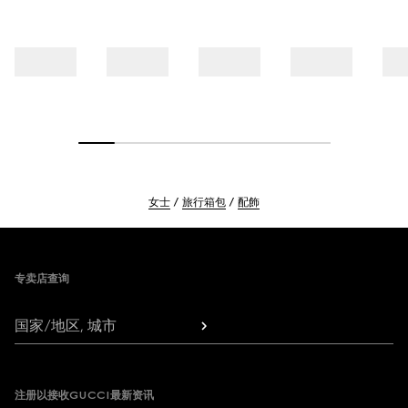
女士
旅行箱包
配飾
Footer
专卖店查询
国家/地区, 城市
注册以接收GUCCI最新资讯