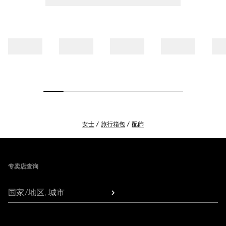
女士
旅行箱包
配飾
Footer
专卖店查询
国家/地区, 城市