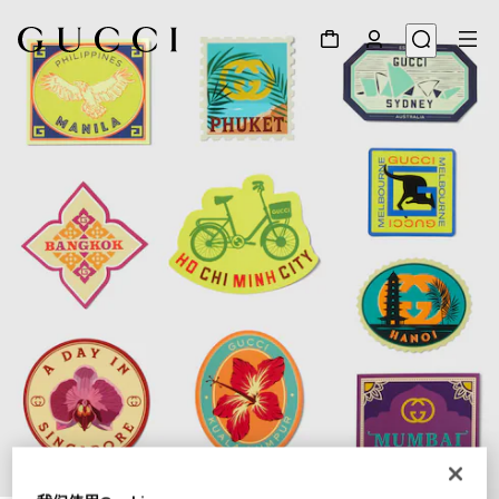
1
/
3