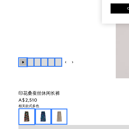
印花桑蚕丝休闲长裤
A$2,510
相关款式
多色