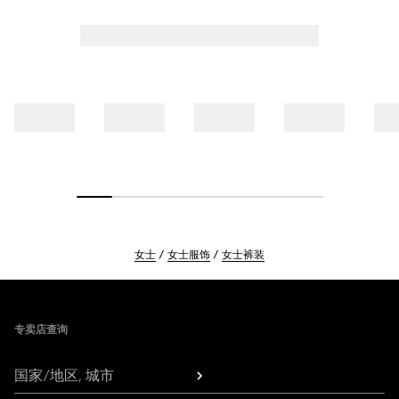
女士
女士服饰
女士裤装
Footer
专卖店查询
国家/地区, 城市