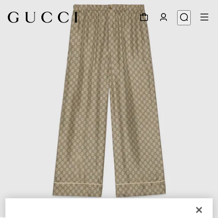
1
/
5