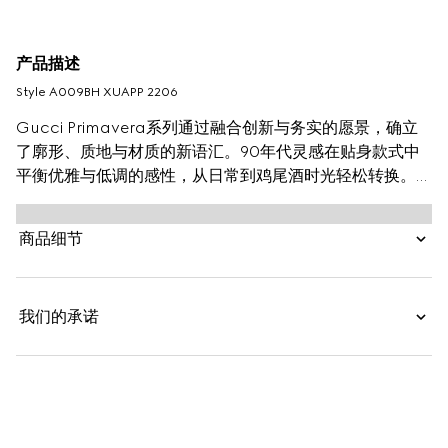
产品描述
Style ‎A009BH XUAPP 2206
Gucci Primavera系列通过融合创新与务实的愿景，确立
了廓形、质地与材质的新语汇。90年代灵感在贴身款式中
平衡优雅与低调的感性，从日常到鸡尾酒时光轻松转换。这
款贴身迷你连衣裙以粘胶纤维绉纹针织面料匠心打造，细肩
带饰有马衔扣细节。
商品细节
我们的承诺