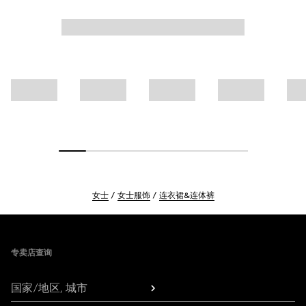
女士
女士服饰
连衣裙&连体裤
Footer
专卖店查询
国家/地区, 城市