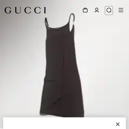
1
/
6