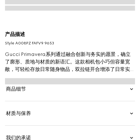
产品描述
Style ‎A008PZ FAFV9 9653
Gucci Primavera系列通过融合创新与务实的愿景，确立
了廓形、质地与材质的新语汇。这款相机包小巧但容量宽
敞，可轻松存放日常随身物品，双拉链开合增添了日常实用
性。Web织带和GG图案这两大富有辨识度的经典元素在这
款单品上融汇。
商品细节
材质与保养
我们的承诺