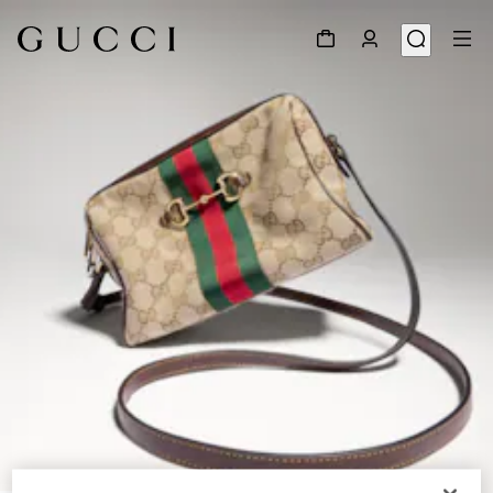
1
/
9