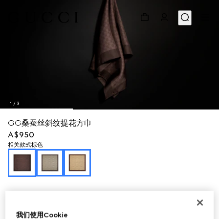
1
/
3
GG桑蚕丝斜纹提花方巾
A$950
相关款式
棕色
我们使用Cookie