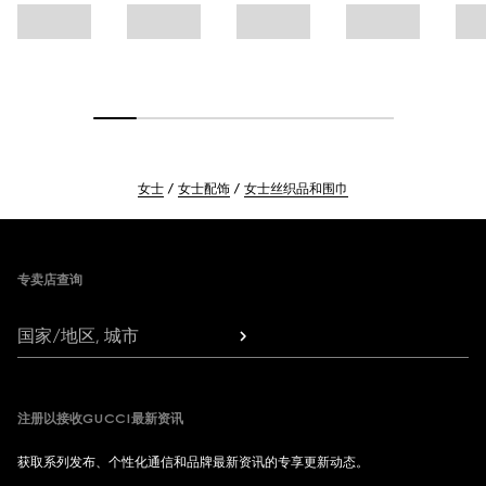
女士
女士配饰
女士丝织品和围巾
Footer
专卖店查询
国家/地区, 城市
注册以接收GUCCI最新资讯
获取系列发布、个性化通信和品牌最新资讯的专享更新动态。