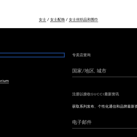
女士
女士配饰
女士丝织品和围巾
专卖店查询
国家/地区, 城市
brium
注册以接收GUCCI最新资讯
获取系列发布、个性化通信和品牌最新
电子邮件