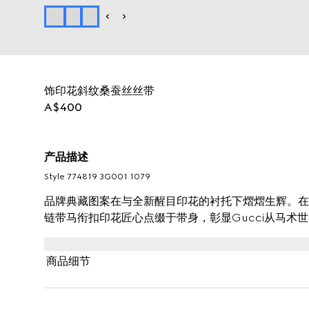
饰印花斜纹桑蚕丝丝带
A$400
产品描述
Style ‎774819 3G001 1079
品牌典藏图案在与全新醒目印花的衬托下熠熠生辉。在
链带马衔扣印花匠心点缀于带身，彰显Gucci从马术
商品细节