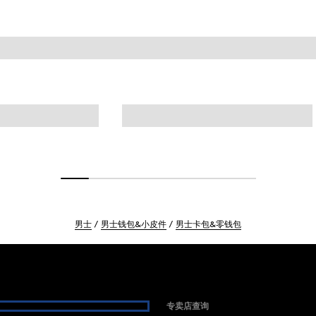
男士
男士钱包&小皮件
男士卡包&零钱包
专卖店查询