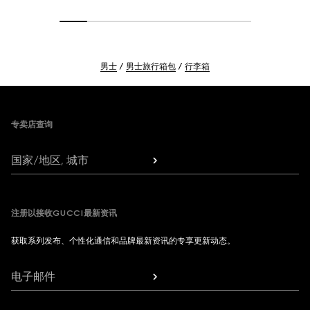
男士
男士旅行箱包
行李箱
Footer
专卖店查询
国家/地区, 城市
注册以接收GUCCI最新资讯
获取系列发布、个性化通信和品牌最新资讯的专享更新动态。
电子邮件