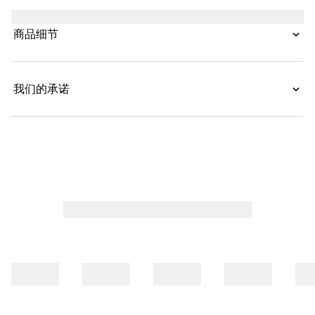
色GG Supreme帆布匠心打造，呈现别具一格的旅行单
品。
商品细节
我们的承诺