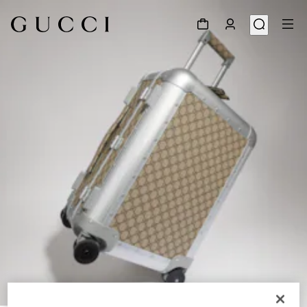
1
/
9