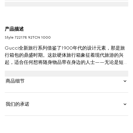
产品描述
Style ‎722178 92TCN 1000
Gucci全新旅行系列借鉴了1900年代的设计元素，那是旅
行箱包的鼎盛时期。这款硬体旅行箱象征着现代旅游的兴
起，适合任何想将随身物品带在身边的人士——无论是短途
旅行，还是长途旅行，皆可满足您的需求。这款大号旅行箱
以黑色GG Supreme帆布匠心呈现，经典廓形透过Gucci
商品细节
美学视角焕发盎然新意。
我们的承诺