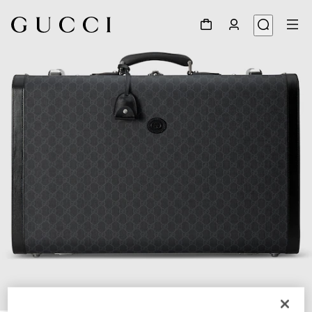
1
/
7