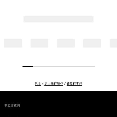
男士
男士旅行箱包
硬质行李箱
Footer
专卖店查询