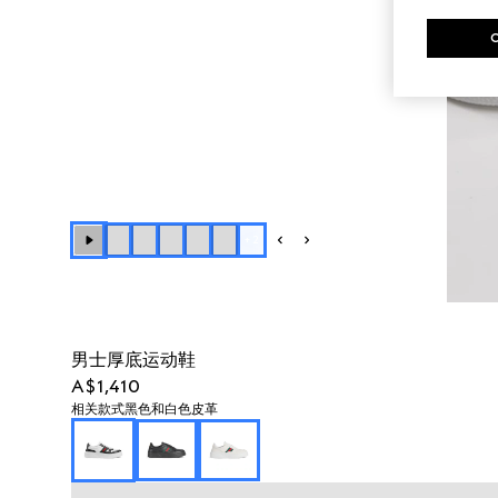
+
2
男士厚底运动鞋
A$1,410
相关款式
黑色和白色皮革