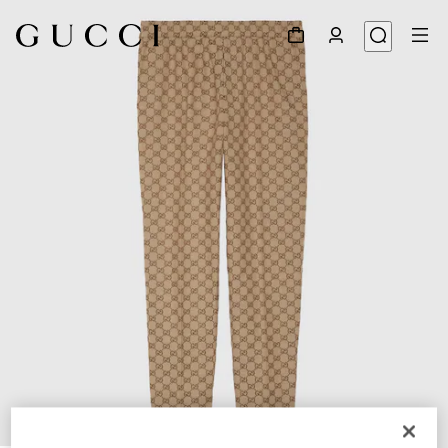
1
/
7