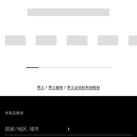
男士
男士服饰
男士运动衫和连帽衫
Footer
专卖店查询
国家/地区, 城市