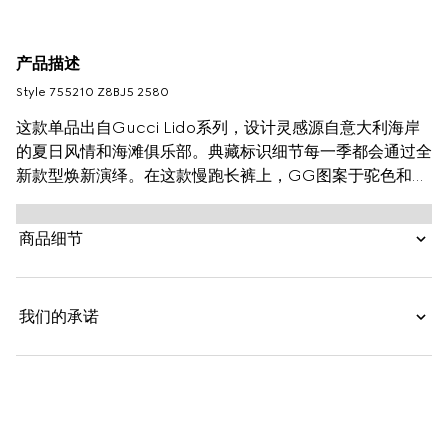
产品描述
Style ‎755210 Z8BJ5 2580
这款单品出自Gucci Lido系列，设计灵感源自意大利海岸
的夏日风情和海滩俱乐部。典藏标识细节每一季都会通过全
新款型焕新演绎。在这款慢跑长裤上，GG图案于驼色和乌
木色帆布之上再度呈现，巧妙融入松紧腰头设计。
商品细节
我们的承诺