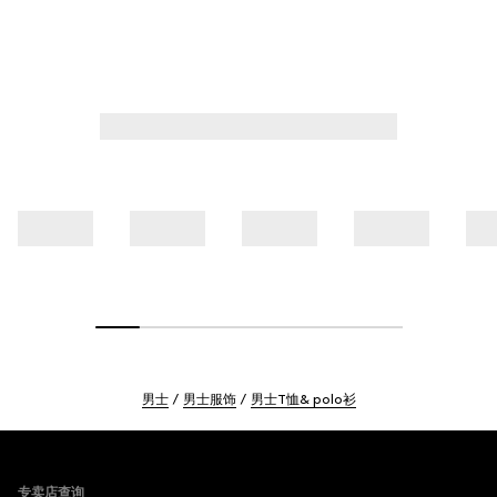
男士
男士服饰
男士T恤& polo衫
Footer
专卖店查询