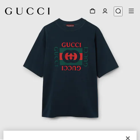
1
/
7