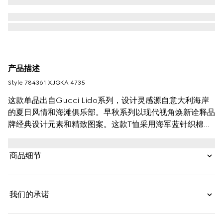
产品描述
Style ‎784361 XJGKA 4735
这款单品出自Gucci Lido系列，设计灵感源自意大利海岸
的夏日风情和海滩俱乐部。早秋系列以现代视角焕新诠释品
牌经典设计元素和精致图案。这款T恤采用海军蓝针织棉精
制而成，Gucci互扣式双G印花更添个性魅力。
商品细节
我们的承诺