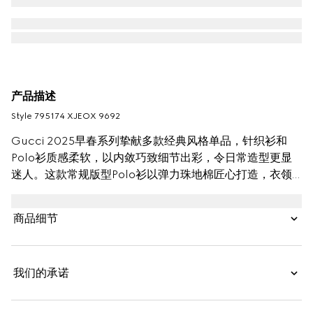
产品描述
Style ‎795174 XJEOX 9692
Gucci 2025早春系列挚献多款经典风格单品，针织衫和
Polo衫质感柔软，以内敛巧致细节出彩，令日常造型更显
迷人。这款常规版型Polo衫以弹力珠地棉匠心打造，衣领
处缀饰Gucci刺绣和红绿织带滚边，令整个设计魅力更显。
商品细节
我们的承诺