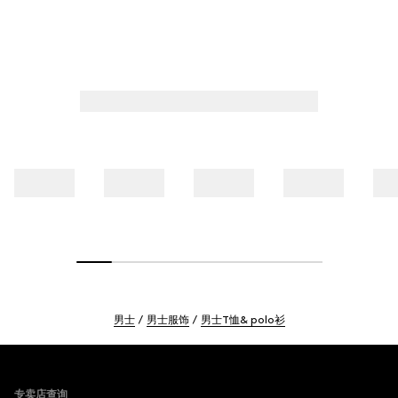
男士
男士服饰
男士T恤& polo衫
Footer
专卖店查询