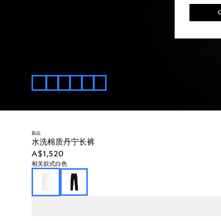
新品
水洗棉质丹宁长裤
A$1,520
相关款式
白色