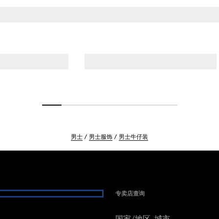
男士
男士服饰
男士牛仔装
专卖店查询
国家/地区, 城市