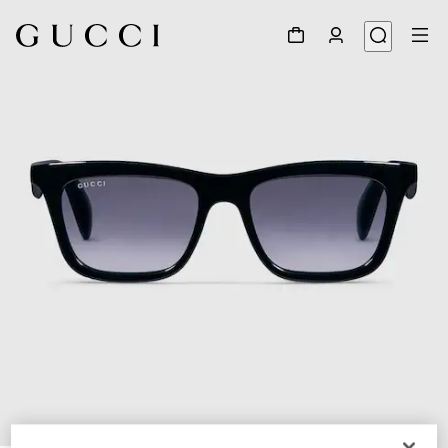
1
/
4