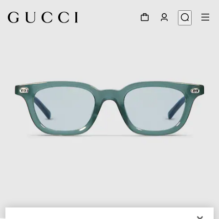
1
/
5