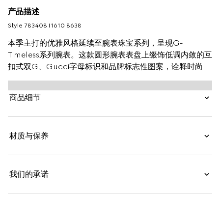
产品描述
Style ‎783408 I1610 8638
本季主打的优雅风格延续至腕表珠宝系列，呈现G-
Timeless系列腕表。这款圆形腕表表盘上缀饰低调内敛的互
扣式双G、Gucci字母标识和品牌标志性图案，诠释时尚型
格。这款配饰采用白色珍珠母贝表盘，巧妙融入钻石时标。
商品细节
材质与保养
我们的承诺