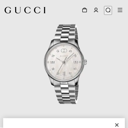
1
/
4