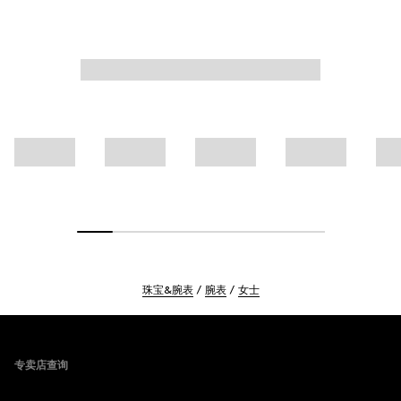
珠宝&腕表
腕表
女士
Footer
专卖店查询