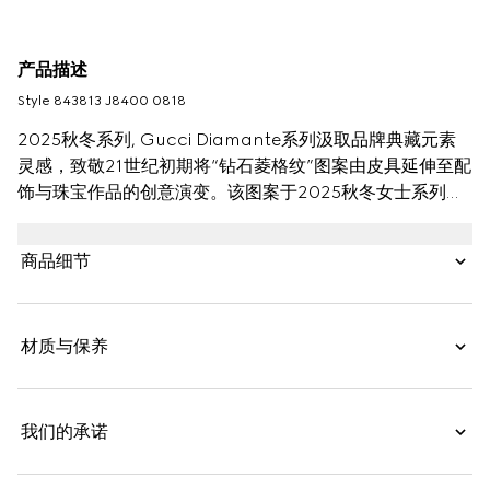
产品描述
Style ‎843813 J8400 0818
2025秋冬系列, Gucci Diamante系列汲取品牌典藏元素
灵感，致敬21世纪初期将“钻石菱格纹”图案由皮具延伸至配
饰与珠宝作品的创意演变。该图案于2025秋冬女士系列中
以现代设计焕新呈现，令人不禁联想起坚韧璀璨的钻石。
商品细节
材质与保养
我们的承诺