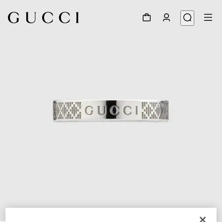
1
/
5