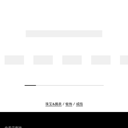
珠宝&腕表
银饰
戒指
Footer