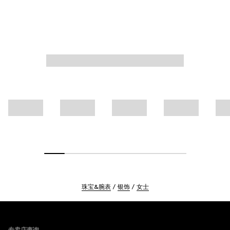
珠宝&腕表
银饰
女士
Footer