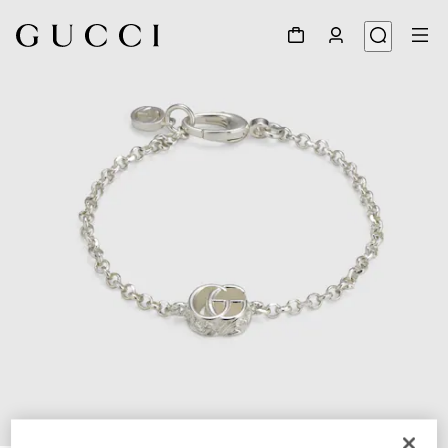
1
/
4