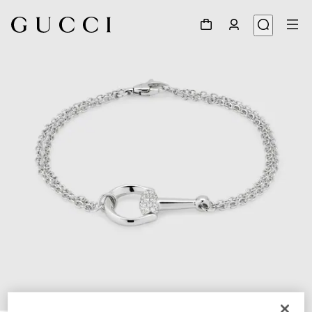
1
/
5